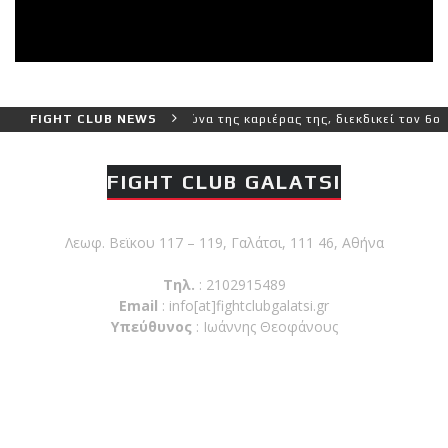
τερο και πιο δύσκολο αγώνα της καριέρας της, διεκδικεί τον 6ο παγ
FIGHT CLUB NEWS
FIGHT CLUB GALATSI
Λεωφ. Βεϊκου 117 – 119, Γαλάτσι, 111 46, Αθήνα
Τηλ.
: 2102915489
Email
:
info[at]fightclubgalatsi.gr
Υπεύθυνος
: Ιωάννης Θεοφάνους