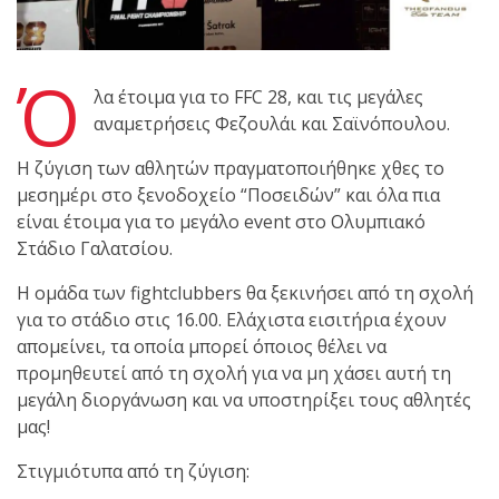
shirts του
Ιωάννη
Θεοφάνους
Ό
με την υποστήριξη της
λα έτοιμα για το FFC 28, και τις μεγάλες
Sejoy Hellas.
αναμετρήσεις Φεζουλάι και Σαϊνόπουλου.
Η ζύγιση των αθλητών πραγματοποιήθηκε χθες το
Οι αθλητές
μεσημέρι στο ξενοδοχείο “Ποσειδών” και όλα πια
του Fight
είναι έτοιμα για το μεγάλο event στο Ολυμπιακό
Club Galatsi
Στάδιο Γαλατσίου.
ολοκλήρωσαν με επιτυχία
Η ομάδα των fightclubbers θα ξεκινήσει από τη σχολή
τις καλοκαιρινές
για το στάδιο στις 16.00. Ελάχιστα εισιτήρια έχουν
εξετάσεις έγχρωμων
απομείνει, τα οποία μπορεί όποιος θέλει να
ζωνών!
προμηθευτεί από τη σχολή για να μη χάσει αυτή τη
μεγάλη διοργάνωση και να υποστηρίξει τους αθλητές
μας!
Με μεγάλη
επιτυχία
Στιγμιότυπα από τη ζύγιση: