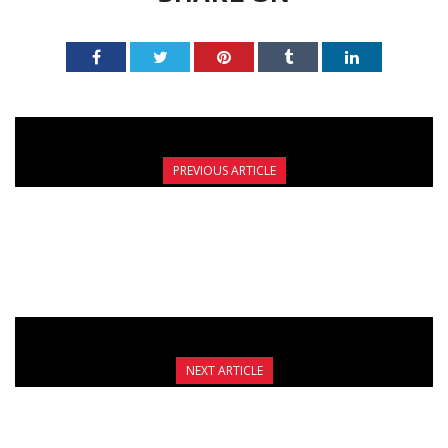
PREVIOUS ARTICLE
ΤΟ FIGHT CLUB GALATSI ΣΤΑ TRIALS ΤΟΥ
GODS OF WAR
NEXT ARTICLE
ΔΕΙΤΕ ΤΟ ΤΗΛΕΟΠΤΙΚΟ ΣΠΟΤ ΓΙΑ ΤΟ
INTERNATIONAL FIGHT CLUB OPEN 2017!