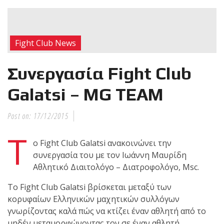
RECENT POSTS
Η Αντωνία
Fight Club News
Πρίφτη στο
μεγαλύτερο
Συνεργασία Fight Club
και πιο
δύσκολο
Galatsi – MG TEAM
αγώνα της καριέρας της,
διεκδικεί τον 6ο
Post on:
17/12/2015
παγκόσμιο τίτλο της
Τ
απέναντι στην Phetjeeja
ο Fight Club Galatsi ανακοινώνει την
για το ONE Atomweight
συνεργασία του με τον Ιωάννη Μαυρίδη
Kickboxing World
Αθλητικό Διαιτολόγο – Διατροφολόγο, Msc.
Championship
Το Fight Club Galatsi βρίσκεται μεταξύ των
κορυφαίων Ελληνικών μαχητικών συλλόγων
Νέα
γνωρίζοντας καλά πώς να κτίζει έναν αθλητή από το
επίσημα T-
μηδέν μεταμορφώνοντας τον σε έναν αθλητή