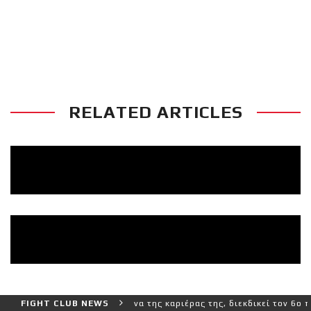
ΝΙΚΗ ΜΕ ΔΙΑΚΟΠΗ ΣΤΟΝ ΑΓΩΝΑ ΣΟΦΙΑΣ
ΚΑΡΓΑ VS ΑΝΤΩΝΙΑΣ ΠΡΙΦΤΗ (VDS)
RELATED ARTICLES
ερο και πιο δύσκολο αγώνα της καριέρας της, διεκδικεί τον 6ο παγκ
FIGHT CLUB NEWS