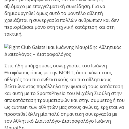
shirts του
αξιόμαχο με επαγγελματική συνείδηση. Για να
Ιωάννη
δημιουργηθεί όμως αυτό το μοντέλο αθλητή
Θεοφάνους
χρειάζεται η συνεργασία πολλών ανθρώπων και δεν
με την υποστήριξη της
περιορίζεσαι μόνο στη τεχνική κατάρτιση και στη
Sejoy Hellas.
τακτική.
Οι αθλητές
του Fight
Club Galatsi
Στις ήδη υπάρχουσες συνεργασίες του Ιωάννη
Θεοφάνους όπως με την BIOFIT, όπου κάνει τους
ολοκλήρωσαν με επιτυχία
αθλητές του πιο ανθεκτικούς και πιο αθλητικούς
τις καλοκαιρινές
βελτιώνοντας παράλληλα την φυσική τους κατάσταση
εξετάσεις έγχρωμων
και αυτή με το SportsPhysio του Μιχάλη Σιούλη στην
ζωνών!
αποκατάσταση τραυματισμών και στην συμμετοχή του
ως cutman των αθλητών μας στους αγώνες, έρχεται να
Με μεγάλη
προστεθεί άλλη μία πολύ σημαντική συνεργασία με
επιτυχία
τον Αθλητικό Διαιτολόγο-Διατροφολόγο Ιωάννη
Μαυρίδη.