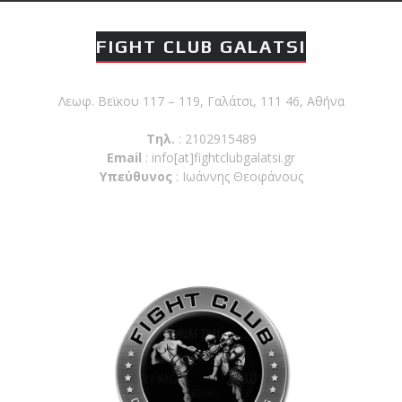
FIGHT CLUB GALATSI
Λεωφ. Βεϊκου 117 – 119, Γαλάτσι, 111 46, Αθήνα
Τηλ.
: 2102915489
Email
:
info[at]fightclubgalatsi.gr
Υπεύθυνος
: Ιωάννης Θεοφάνους