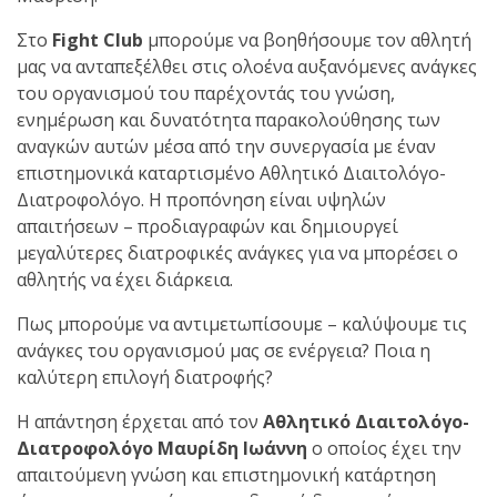
Στο
Fight Club
μπορούμε να βοηθήσουμε τον αθλητή
πραγματοποιήθηκε το
μας να ανταπεξέλθει στις ολοένα αυξανόμενες ανάγκες
κλειστό σεμινάριο
του οργανισμού του παρέχοντάς του γνώση,
Brazilian Jiu-Jitsu με τον
ενημέρωση και δυνατότητα παρακολούθησης των
Grand Master Reyson
αναγκών αυτών μέσα από την συνεργασία με έναν
Gracie στο Fight Club
επιστημονικά καταρτισμένο Αθλητικό Διαιτολόγο-
Galatsi!
Διατροφολόγο. Η προπόνηση είναι υψηλών
απαιτήσεων – προδιαγραφών και δημιουργεί
Ο
μεγαλύτερες διατροφικές ανάγκες για να μπορέσει ο
Κορυφαίος
αθλητής να έχει διάρκεια.
Πως μπορούμε να αντιμετωπίσουμε – καλύψουμε τις
ανάγκες του οργανισμού μας σε ενέργεια? Ποια η
Βραζιλιάνος προπονητής
καλύτερη επιλογή διατροφής?
Reyson Gracie Red Belt 9th
Degree, σε σεμινάριο BJJ
Η απάντηση έρχεται από τον
Αθλητικό Διαιτολόγο-
για λίγους, στο Fight Club
Διατροφολόγο Μαυρίδη Ιωάννη
ο οποίος έχει την
Galatsi..!
απαιτούμενη γνώση και επιστημονική κατάρτηση