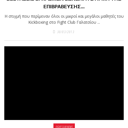
ΕΠΙΒΡΑΒΕΥΣΗΣ…
πραγματοποιήθηκε το
Η στιγμή που περίμεναν όλοι οι μικροί και μεγάλοι μαθητές του
κλειστό σεμινάριο
Kickboxing στο Fight Club Γαλατσίου ...
Brazilian Jiu-Jitsu με τον
Grand Master Reyson
30/03/2013
Gracie στο Fight Club
Galatsi!
Ο
Κορυφαίος
Βραζιλιάνος προπονητής
Reyson Gracie Red Belt 9th
Degree, σε σεμινάριο BJJ
για λίγους, στο Fight Club
Galatsi..!
FIGHT CLUB NEWS