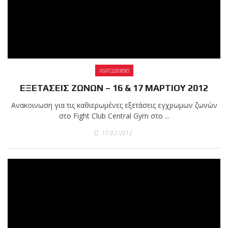
FIGHT CLUB NEWS
ΕΞΕΤΑΣΕΙΣ ΖΩΝΩΝ – 16 & 17 ΜΑΡΤΙΟΥ 2012
Ανακοινωση για τις καθιερωμένες εξετάσεις εγχρωμων ζωνών
στο Fight Club Central Gym στο ...
17/02/2012