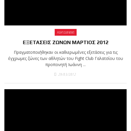
FIGHT CLUB NEWS
ΕΞΕΤΑΣΕΙΣ ΖΩΝΩΝ ΜΑΡΤΙΟΣ 2012
Πραγματοποιήθηκαν οι καθιερωμένες εξετάσεις για τις
έγχρωμες ζώνες των αθλητών του Fight Club Γαλατσίου του
προπονητή Ιωάννη ...
29/03/2012