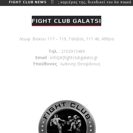
αι πιο δύσκολο αγώνα της καριέρας της, διεκδικεί τον 6ο παγκόσμιο
FIGHT CLUB NEWS
FIGHT CLUB GALATSI
Λεωφ. Βεϊκου 117 – 119, Γαλάτσι, 111 46, Αθήνα
Τηλ.
: 2102915489
Email
:
info[at]fightclubgalatsi.gr
Υπεύθυνος
: Ιωάννης Θεοφάνους