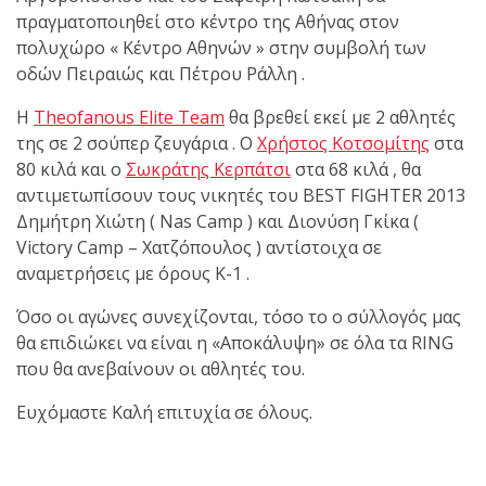
shirts του
πραγματοποιηθεί στο κέντρο της Αθήνας στον
Ιωάννη
πολυχώρο « Κέντρο Αθηνών » στην συμβολή των
Θεοφάνους
οδών Πειραιώς και Πέτρου Ράλλη .
με την υποστήριξη της
Sejoy Hellas.
Η
Theofanous Elite Team
θα βρεθεί εκεί με 2 αθλητές
της σε 2 σούπερ ζευγάρια . Ο
Χρήστος Κοτσομίτης
στα
80 κιλά και ο
Σωκράτης Κερπάτσι
στα 68 κιλά , θα
Οι αθλητές
αντιμετωπίσουν τους νικητές του BEST FIGHTER 2013
του Fight
Δημήτρη Χιώτη ( Nas Camp ) και Διονύση Γκίκα (
Club Galatsi
Victory Camp – Χατζόπουλος ) αντίστοιχα σε
αναμετρήσεις με όρους Κ-1 .
ολοκλήρωσαν με επιτυχία
τις καλοκαιρινές
Όσο οι αγώνες συνεχίζονται, τόσο το ο σύλλογός μας
εξετάσεις έγχρωμων
θα επιδιώκει να είναι η «Αποκάλυψη» σε όλα τα RING
ζωνών!
που θα ανεβαίνουν οι αθλητές του.
Ευχόμαστε Καλή επιτυχία σε όλους.
Με μεγάλη
επιτυχία