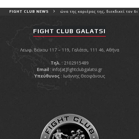
ερο και πιο δύσκολο αγώνα της καριέρας της, διεκδικεί τον 6ο παγ
FIGHT CLUB NEWS
FIGHT CLUB GALATSI
Λεωφ. Βεϊκου 117 – 119, Γαλάτσι, 111 46, Αθήνα
Τηλ.
: 2102915489
Email
:
info[at]fightclubgalatsi.gr
Υπεύθυνος
: Ιωάννης Θεοφάνους