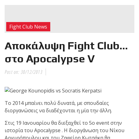
RECENT POSTS
Η Αντωνία
Fight Club News
Πρίφτη στο
μεγαλύτερο
Αποκάλυψη Fight Club…
και πιο
δύσκολο
στο Apocalypse V
αγώνα της καριέρας της,
διεκδικεί τον 6ο
Post on:
30/12/2013
παγκόσμιο τίτλο της
απέναντι στην Phetjeeja
για το ONE Atomweight
Kickboxing World
Το 2014 μπαίνει πολύ δυνατά, με σπουδαίες
Championship
διοργανώσεις να διαδέχονται η μία την άλλη.
Στις 19 Ιανουαρίου θα διεξαχθεί το 5ο event στην
Νέα
ιστορία του Apocalypse . Η διοργάνωση του Νίκου
επίσημα T-
Αργυρόπουλου και του Ζαφείρη Κωτσάκη θα